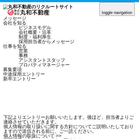
toggle navigation
メッセージ
会社を知る
ビジネスモデル
会社概要・沿革
HOME
中途採用エントリー
制度・福利厚生
採用担当者からメッセージ
仕事を知る
営業
事務
アシスタントスタッフ
プロパティマネージャー
中途採用エントリー
募集要項
中途採用エントリー
新卒エントリー
下記よりエントリーお願いいたします。後ほど、担当者よりご
連絡させていただきます。
個人情報の取り扱いに関する方針についてご説明いたしており
ますので送信される前に、ご一読ください。
個人情報の取扱について >>