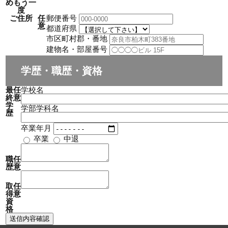
めもう一
度
ご住所
任
郵便番号
意
都道府県
市区町村郡・番地
建物名・部屋番号
学歴・職歴・資格
最
任
学校名
終
意
学
学部学科名
歴
卒業年月
卒業
中退
職
任
歴
意
取
任
得
意
資
格
送信内容確認