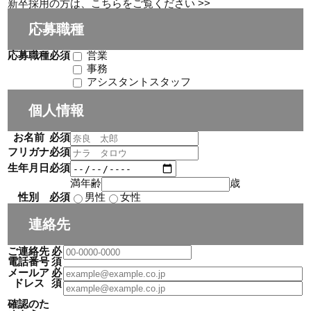
新卒採用の方は、こちらをご覧ください >>
応募職種
応募職種
必須
営業
事務
アシスタントスタッフ
個人情報
お名前
必須
フリガナ
必須
生年月日
必須
満年齢
歳
性別
必須
男性
女性
連絡先
ご連絡先
必
電話番号
須
メールア
必
ドレス
須
確認のた